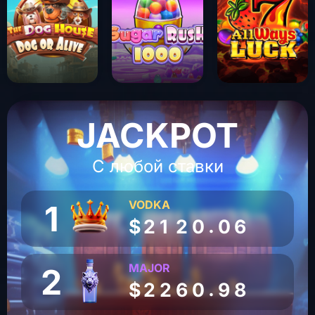
JACKPOT
С любой ставки
5
VODKA
1
.
$
2
1
2
0
0
6
MAJOR
2
.
$
2
2
6
0
9
8
2