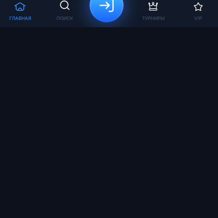
ГЛАВНАЯ
ПОИСК
ТУРНИРЫ
VIP
Официальный сайт Vodka
Casino и актуальное зеркало
Vodka Casino поддерживает широкий спектр
платежных систем, включая банковские карты,
электронные кошельки и современные онлайн-
сервисы, что делает расчеты доступными для
пользователей с разными предпочтениями.
Финансовые операции выполняются удобно и без
лишних сложностей, а пополнение счета и вывод
средств организованы таким образом, чтобы
сократить ожидание и упростить процесс.