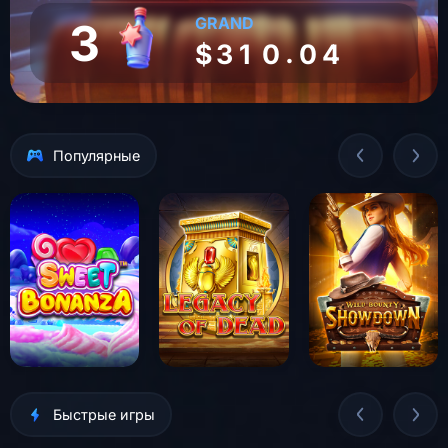
3
GRAND
3
.
$
3
1
0
0
4
Популярные
Быстрые игры