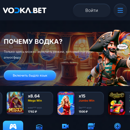
Войти
ПОЧЕМУ ВОДКА?
Только здесь можно включить режим, который погрузит тебя в домашнюю
атмосферу
Включить быдло язык
x8.64
x15
Mega Win
Jumbo Win
wee*** won
Ser*** won
1782 ₽
1500 ₽