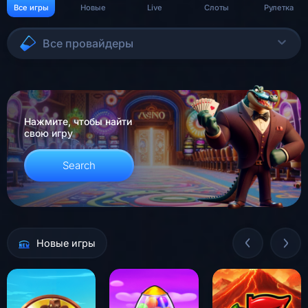
Все игры
Новые
Live
Слоты
Рулетка
Все провайдеры
Нажмите, чтобы найти
свою игру
Search
Новые игры