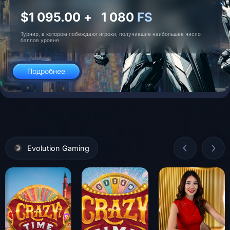
$1 095.00 +
1 080
FS
Турнир, в котором побеждают игроки, получившие наибольшее число
баллов уровня
Подробнее
Evolution Gaming